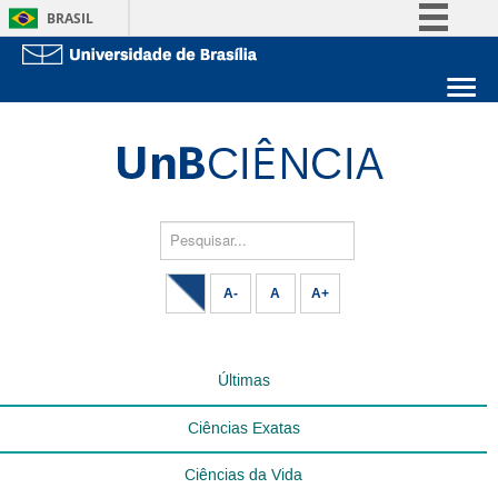
BRASIL
Simplifique!
Comunica BR
Sobre a UnB
Participe
Unidades acadêmicas
Acesso à informação
Estude na UnB
Graduação
Legislação
Pós-Graduação
Administração
Pesquisar...
Canais
Servidor
A-
A
A+
Últimas
Ciências Exatas
Ciências da Vida