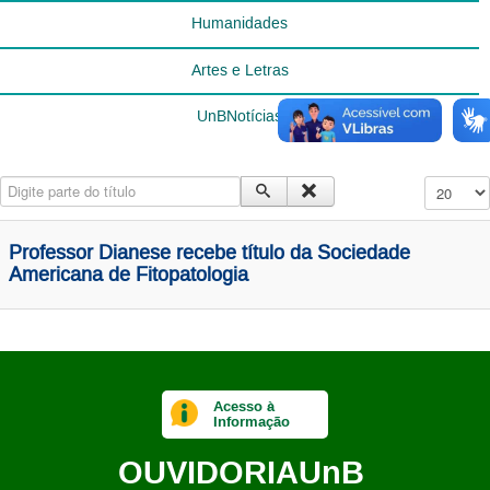
Humanidades
Artes e Letras
UnBNotícias
Digite parte do título
Exibir #
Professor Dianese recebe título da Sociedade
Americana de Fitopatologia
Acesso à
Informação
OUVIDORIA
UnB