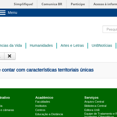
Simplifique!
Comunica BR
Participe
Acesso à infor
Menu
Sobre a UnB
Unidades acadêmicas
Pesquisar
Estude na UnB
Graduação
Pós-Graduação
Administração
ncias da Vida
Humanidades
Artes e Letras
UnBNotícias
Servidor
ontar com características territoriais únicas
rativo
Acadêmico
Serviços
Faculdades
Arquivo Central
ia
Institutos
Biblioteca Central
 e câmaras
Centros
Editora UnB
Equipe de Tratamento e 
Educação a Distância
Incidentes Cibernéticos