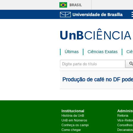
BRASIL
Últimas
Ciências Exatas
Ciê
Digite parte do título
Produção de café no DF pode c
Institucional
Administ
História da UnB
Reitoria
UnB em Números
Vice-Reitor
Conheça os campi
Conselhos
Como chegar
Decanatos