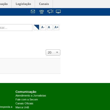
mação
Legislação
Canais
...
A-
A
A+
Exibir #
20
Comunicação
Atendimento a Jornalistas
Fale com a Secom
Canais Oficiais
Resposta a
Marca UnB