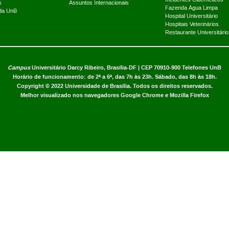
s
Assuntos Internacionais
Fazenda Água Limpa
 da UnB
Hospital Universitário
Hospitais Veterinários
Restaurante Universitário
Campus
Universitário Darcy Ribeiro,
Brasília-DF | CEP 70910-900
Telefones UnB
Horário de funcionamento: de 2ª a 6ª, das 7h às 23h. Sábado, das 8h às 18h.
Copyright © 2022
Universidade de Brasília
.
Todos os direitos reservados.
Melhor visualizado nos navegadores Google Chrome e Mozilla Firefox