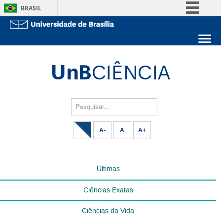
BRASIL
Simplifique!
Comunica BR
Sobre a UnB
Participe
Unidades acadêmicas
Acesso à informação
Estude na UnB
Graduação
Legislação
Pós-Graduação
Administração
Pesquisar...
Canais
Servidor
A-
A
A+
Últimas
Ciências Exatas
Ciências da Vida