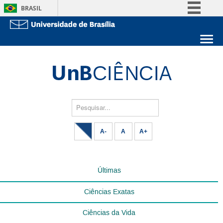
BRASIL
Simplifique!
Comunica BR
Sobre a UnB
Participe
Unidades acadêmicas
Acesso à informação
Estude na UnB
Graduação
Legislação
Pós-Graduação
Administração
Pesquisar...
Canais
Servidor
A-
A
A+
Últimas
Ciências Exatas
Ciências da Vida