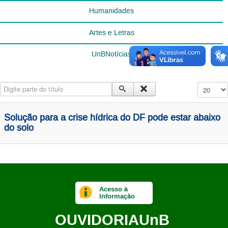
Humanidades
Artes e Letras
UnBNotícias
Digite parte do título
Exibir #
Solução para a crise hídrica do DF pode estar abaixo
do solo
Acesso à
Informação
OUVIDORIA
UnB