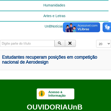
Humanidades
Artes e Letras
UnBNotícias
Digite parte do título
Exibir #
Estudantes recuperam posições em competição
nacional de Aerodesign
Acesso à
Informação
OUVIDORIA
UnB