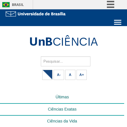
BRASIL
Simplifique!
Comunica BR
Sobre a UnB
Participe
Unidades acadêmicas
Acesso à informação
Estude na UnB
Graduação
Legislação
Pós-Graduação
Administração
Pesquisar...
Canais
Servidor
A-
A
A+
Últimas
Ciências Exatas
Ciências da Vida