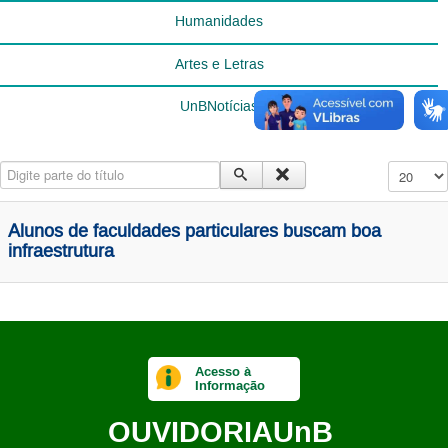
Humanidades
Artes e Letras
UnBNotícias
Digite parte do título
Exibir #
Alunos de faculdades particulares buscam boa
infraestrutura
Acesso à
Informação
OUVIDORIA
UnB