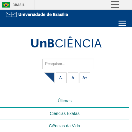
BRASIL
Simplifique!
Comunica BR
Sobre a UnB
Participe
Unidades acadêmicas
Acesso à informação
Estude na UnB
Graduação
Legislação
Pós-Graduação
Administração
Pesquisar...
Canais
Servidor
A-
A
A+
Últimas
Ciências Exatas
Ciências da Vida