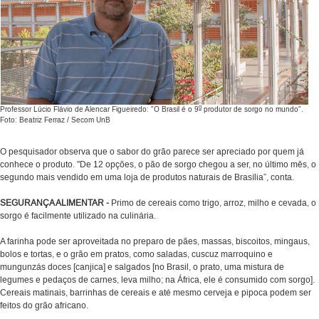
o
Professor Lúcio Flávio de Alencar Figueiredo: "O Brasil é o 9
produtor de sorgo no mundo".
Foto: Beatriz Ferraz / Secom UnB
O pesquisador observa que o sabor do grão parece ser apreciado por quem já
conhece o produto. "De 12 opções, o pão de sorgo chegou a ser, no último mês, o
segundo mais vendido em uma loja de produtos naturais de Brasília”, conta.
SEGURANÇA ALIMENTAR -
Primo de cereais como trigo, arroz, milho e cevada, o
sorgo é facilmente utilizado na culinária.
A farinha pode ser aproveitada no preparo de pães, massas, biscoitos, mingaus,
bolos e tortas, e o grão em pratos, como saladas, cuscuz marroquino e
mungunzás doces [canjica] e salgados [no Brasil, o prato, uma mistura de
legumes e pedaços de carnes, leva milho; na África, ele é consumido com sorgo].
Cereais matinais, barrinhas de cereais e até mesmo cerveja e pipoca podem ser
feitos do grão africano.