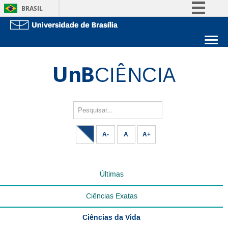
BRASIL
Simplifique!
Comunica BR
Sobre a UnB
Participe
Unidades acadêmicas
Acesso à informação
Estude na UnB
Graduação
Legislação
Pós-Graduação
Administração
Pesquisar...
Canais
Servidor
A-
A
A+
Últimas
Ciências Exatas
Ciências da Vida