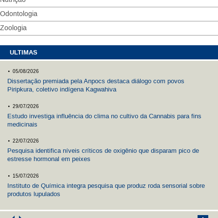
Nutrição
Odontologia
Zoologia
ULTIMAS
.
05/08/2026
Dissertação premiada pela Anpocs destaca diálogo com povos
Piripkura, coletivo indígena Kagwahiva
.
29/07/2026
Estudo investiga influência do clima no cultivo da Cannabis para fins
medicinais
.
22/07/2026
Pesquisa identifica níveis críticos de oxigênio que disparam pico de
estresse hormonal em peixes
.
15/07/2026
Instituto de Química integra pesquisa que produz roda sensorial sobre
produtos lupulados