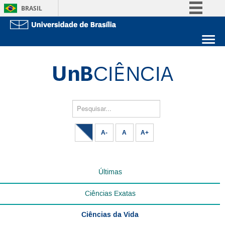
BRASIL
Simplifique!
Comunica BR
Sobre a UnB
Participe
Unidades acadêmicas
Acesso à informação
Estude na UnB
Graduação
Legislação
Pós-Graduação
Administração
Pesquisar...
Canais
Servidor
A-
A
A+
Últimas
Ciências Exatas
Ciências da Vida