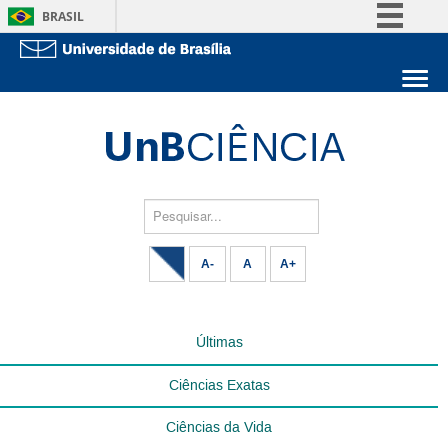
BRASIL
Simplifique!
Comunica BR
Sobre a UnB
Participe
Unidades acadêmicas
Acesso à informação
Estude na UnB
Graduação
Legislação
Pós-Graduação
Administração
Pesquisar...
Canais
Servidor
A-
A
A+
Últimas
Ciências Exatas
Ciências da Vida