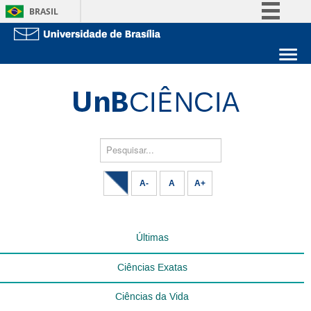
BRASIL
Simplifique!
Comunica BR
Sobre a UnB
Participe
Unidades acadêmicas
Acesso à informação
Estude na UnB
Graduação
Legislação
Pós-Graduação
Administração
Pesquisar...
Canais
Servidor
A-
A
A+
Últimas
Ciências Exatas
Ciências da Vida