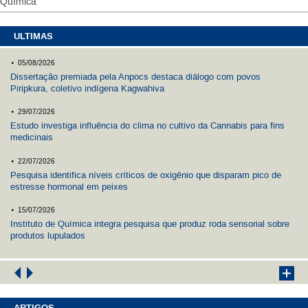
Química
ULTIMAS
.
05/08/2026
Dissertação premiada pela Anpocs destaca diálogo com povos
Piripkura, coletivo indígena Kagwahiva
.
29/07/2026
Estudo investiga influência do clima no cultivo da Cannabis para fins
medicinais
.
22/07/2026
Pesquisa identifica níveis críticos de oxigênio que disparam pico de
estresse hormonal em peixes
.
15/07/2026
Instituto de Química integra pesquisa que produz roda sensorial sobre
produtos lupulados
ARTIGOS