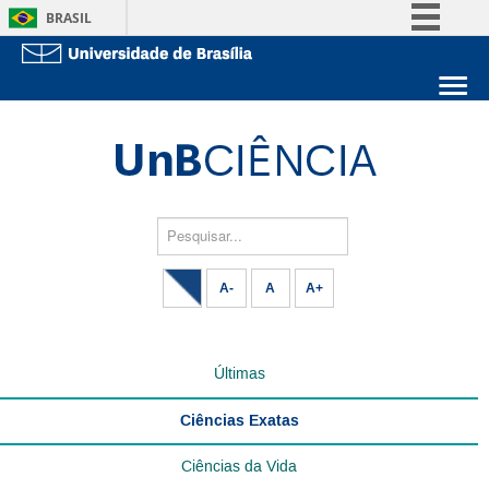
BRASIL
Simplifique!
Comunica BR
Sobre a UnB
Participe
Unidades acadêmicas
Acesso à informação
Estude na UnB
Graduação
Legislação
Pós-Graduação
Administração
Pesquisar...
Canais
Servidor
A-
A
A+
Últimas
Ciências Exatas
Ciências da Vida