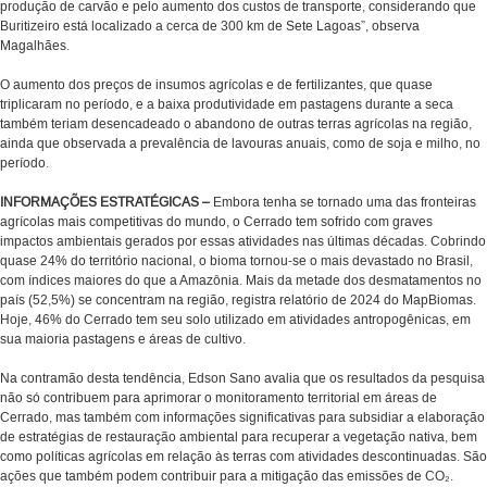
produção de carvão e pelo aumento dos custos de transporte, considerando que
Buritizeiro está localizado a cerca de 300 km de Sete Lagoas”, observa
Magalhães.
O aumento dos preços de insumos agrícolas e de fertilizantes, que quase
triplicaram no período, e a baixa produtividade em pastagens durante a seca
também teriam desencadeado o abandono de outras terras agrícolas na região,
ainda que observada a prevalência de lavouras anuais, como de soja e milho, no
período.
INFORMAÇÕES ESTRATÉGICAS –
Embora tenha se tornado uma das fronteiras
agrícolas mais competitivas do mundo, o Cerrado tem sofrido com graves
impactos ambientais gerados por essas atividades nas últimas décadas. Cobrindo
quase 24% do território nacional, o bioma tornou-se o mais devastado no Brasil,
com índices maiores do que a Amazônia. Mais da metade dos desmatamentos no
país (52,5%) se concentram na região, registra relatório de 2024 do MapBiomas.
Hoje, 46% do Cerrado tem seu solo utilizado em atividades antropogênicas, em
sua maioria pastagens e áreas de cultivo.
Na contramão desta tendência, Edson Sano avalia que os resultados da pesquisa
não só contribuem para aprimorar o monitoramento territorial em áreas de
Cerrado, mas também com informações significativas para subsidiar a elaboração
de estratégias de restauração ambiental para recuperar a vegetação nativa, bem
como políticas agrícolas em relação às terras com atividades descontinuadas. São
ações que também podem contribuir para a mitigação das emissões de CO₂.