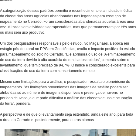
A categorização desses padrões permitiu o reconhecimento e a inclusão inédita
da classe das áreas agrícolas abandonadas nas legendas para esse tipo de
mapeamento no Cerrado. Foram consideradas abandonadas aquelas áreas uma
vez utilizadas em atividades agropecuárias, mas que permaneceram por três anos
ou mais sem uso produtivo.
Um dos pesquisadores responsáveis pelo estudo, Ivo Magalhães, à época em
estágio pós-doutoral no PPG em Geociências, avalia o impacto positivo do estudo
para mapeamento do solo no Cerrado. "
Ele aprimora o uso de IA em mapeamento
de uso da terra devido à alta acurácia
do resultados obtidos", comenta sobre o
levantamento, que tem precisão de 94,7%. O índice é considerado excelente para
classificações de uso da terra com sensoriamento remoto.
Mesmo com limitações para a análise, o pesquisador ressalta o pioneirismo do
mapeamento.
"As
limitações proveniente
s
das imagens de satélite podem
ser
atribuídas só ao número de imagens disponíveis e presença de nuvens no
período chuvoso, o que pode dificultar a análise das classes de uso e ocupação
da terra", pondera.
A perspectiva é de que o levantamento seja estendido, ainda este ano, para toda
a área do Cerrado e, posteriormente, para outros biomas.