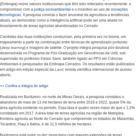
(Embrapa) reúne valores institucionais que têm sido reiterados recentemente: o
compromisso com a
justiça socioambiental
e o incentivo ao uso de
inovações
tecnológicas
. A pesquisa conecta o fazer ancestral da agricultura a tendências
atuais, ao demonstrar como a inteligência artificial pode ser uma aliada no
levantamento de áreas agrícolas abandonadas no Cerrado.
Cientistas das duas instituições conduziram, pela primeira vez no bioma, um
mapeamento a partir da combinação entre técnicas de aprendizado profundo
(
deep learning
) e imagens de satélite. O projeto integra pesquisa pós-doutoral
desenvolvida no Programa de Pós-Graduação em Geociências da UnB, sob
supervisão do professor Edson Sano, também ligado ao PPG em Ciências
Ambientais e pesquisador da Embrapa Cerrados. Os resultados estão publicados
em artigo em edição especial da
Land
, revista científica internacional de acesso
aberto.
>> Confira a íntegra do artigo
Realizada em Buritizeiro, no norte de Minas Gerais, a pesquisa constatou o
abandono de mais de 13 mil hectares de terra entre 2018 e 2022, quase 5% da
área agrícola existente no período. Essa taxa é quatro vezes maior do que o 1,2%
constatado em 2017. A área total de terras agrícolas na região de Matopiba,
fronteira agrícola ao Norte do Cerrado que compreende os estados de Maranhão,
Tocantins, Piauí e Bahia, é de 31,5 milhões de hectares.
Buritizeiros está entre os dez municípios com maiores extensões de terras