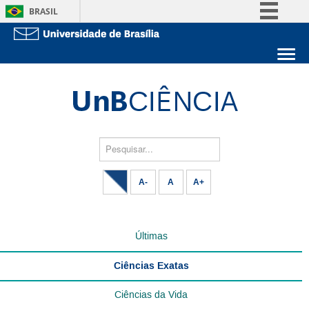
BRASIL
Simplifique!
Comunica BR
Sobre a UnB
Participe
Unidades acadêmicas
Acesso à informação
Estude na UnB
Graduação
Legislação
Pós-Graduação
Administração
Pesquisar...
Canais
Servidor
A-
A
A+
Últimas
Ciências Exatas
Ciências da Vida