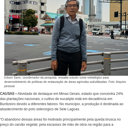
Edson Sano, coordenador da pesquisa, ressalta estudo como estratégico para
desenvolvimento de políticas de restauração de áreas agrícolas subutilizadas. Foto: Arquivo
pessoal
CAUSAS –
Atividade de destaque em Minas Gerais, estado que concentra 24%
das plantações nacionais, o cultivo de eucalipto está em decadência em
Buritizeiro devido a diferentes fatores. No município, a produção é destinada ao
abastecimento do polo siderúrgico de Sete Lagoas.
“O abandono dessas áreas foi motivado principalmente pela queda brusca no
preço do carvão vegetal, pela escassez de mão de obra na região para a