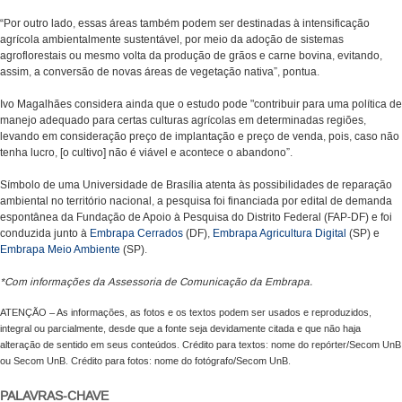
“Por outro lado, essas áreas também podem ser destinadas à intensificação
agrícola ambientalmente sustentável, por meio da adoção de sistemas
agroflorestais ou mesmo volta da produção de grãos e carne bovina, evitando,
assim, a conversão de novas áreas de vegetação nativa”, pontua.
Ivo Magalhães considera ainda que o estudo pode "c
ontribuir para uma política de
manejo adequado para certas culturas agrícolas em determinadas regiões,
levando em consideração preço de implantação e preço de venda, pois, caso não
tenha lucro, [o cultivo] não é viável e acontece o abandono”.
Símbolo de uma Universidade de Brasília atenta às possibilidades de reparação
ambiental no território nacional, a pesquisa foi financiada por edital de demanda
espontânea da Fundação de Apoio à Pesquisa do Distrito Federal (FAP-DF) e foi
conduzida junto à
Embrapa Cerrados
(DF),
Embrapa Agricultura Digital
(SP) e
Embrapa Meio Ambiente
(SP).
*Com informações da Assessoria de Comunicação da Embrapa.
ATENÇÃO – As informações, as fotos e os textos podem ser usados e reproduzidos,
integral ou parcialmente, desde que a fonte seja devidamente citada e que não haja
alteração de sentido em seus conteúdos. Crédito para textos: nome do repórter/Secom UnB
ou Secom UnB. Crédito para fotos: nome do fotógrafo/Secom UnB.
PALAVRAS-CHAVE