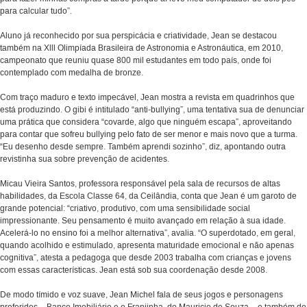
para calcular tudo”.
Aluno já reconhecido por sua perspicácia e criatividade, Jean se destacou
também na Xlll Olimpíada Brasileira de Astronomia e Astronáutica, em 2010,
campeonato que reuniu quase 800 mil estudantes em todo país, onde foi
contemplado com medalha de bronze.
Com traço maduro e texto impecável, Jean mostra a revista em quadrinhos que
está produzindo. O gibi é intitulado “anti-bullying”, uma tentativa sua de denunciar
uma prática que considera “covarde, algo que ninguém escapa”, aproveitando
para contar que sofreu bullying pelo fato de ser menor e mais novo que a turma.
“Eu desenho desde sempre. Também aprendi sozinho”, diz, apontando outra
revistinha sua sobre prevenção de acidentes.
Micau Vieira Santos, professora responsável pela sala de recursos de altas
habilidades, da Escola Classe 64, da Ceilândia, conta que Jean é um garoto de
grande potencial: “criativo, produtivo, com uma sensibilidade social
impressionante. Seu pensamento é muito avançado em relação à sua idade.
Acelerá-lo no ensino foi a melhor alternativa”, avalia. “O superdotado, em geral,
quando acolhido e estimulado, apresenta maturidade emocional e não apenas
cognitiva”, atesta a pedagoga que desde 2003 trabalha com crianças e jovens
com essas características. Jean está sob sua coordenação desde 2008.
De modo tímido e voz suave, Jean Michel fala de seus jogos e personagens