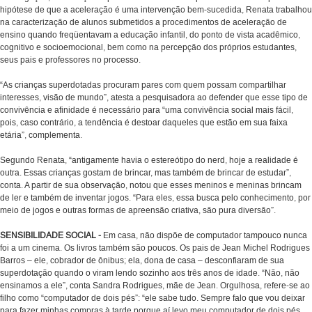
hipótese de que a aceleração é uma intervenção bem-sucedida, Renata trabalhou
na caracterização de alunos submetidos a procedimentos de aceleração de
ensino quando freqüentavam a educação infantil, do ponto de vista acadêmico,
cognitivo e socioemocional, bem como na percepção dos próprios estudantes,
seus pais e professores no processo.
“As crianças superdotadas procuram pares com quem possam compartilhar
interesses, visão de mundo”, atesta a pesquisadora ao defender que esse tipo de
convivência e afinidade é necessário para “uma convivência social mais fácil,
pois, caso contrário, a tendência é destoar daqueles que estão em sua faixa
etária”, complementa.
Segundo Renata, “antigamente havia o estereótipo do nerd, hoje a realidade é
outra. Essas crianças gostam de brincar, mas também de brincar de estudar”,
conta. A partir de sua observação, notou que esses meninos e meninas brincam
de ler e também de inventar jogos. “Para eles, essa busca pelo conhecimento, por
meio de jogos e outras formas de apreensão criativa, são pura diversão”.
SENSIBILIDADE SOCIAL -
Em casa, não dispõe de computador tampouco nunca
foi a um cinema. Os livros também são poucos. Os pais de Jean Michel Rodrigues
Barros – ele, cobrador de ônibus; ela, dona de casa – desconfiaram de sua
superdotação quando o viram lendo sozinho aos três anos de idade. “Não, não
ensinamos a ele”, conta Sandra Rodrigues, mãe de Jean. Orgulhosa, refere-se ao
filho como “computador de dois pés”: “ele sabe tudo. Sempre falo que vou deixar
para fazer minhas compras à tarde porque aí levo meu computador de dois pés