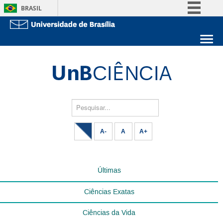
BRASIL
Simplifique!
Comunica BR
Sobre a UnB
Participe
Unidades acadêmicas
Acesso à informação
Estude na UnB
Graduação
Legislação
Pós-Graduação
Administração
Pesquisar...
Canais
Servidor
A-
A
A+
Últimas
Ciências Exatas
Ciências da Vida