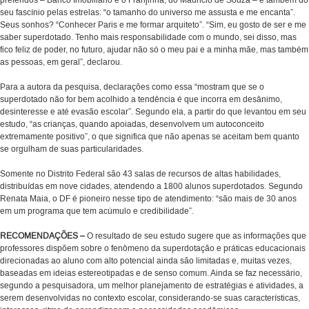
preferidos – Banco Imobiliário e o Franjinha, do Mauricio de Souza – e também do
seu fascínio pelas estrelas: “o tamanho do universo me assusta e me encanta”.
Seus sonhos? “Conhecer Paris e me formar arquiteto”. “Sim, eu gosto de ser e me
saber superdotado. Tenho mais responsabilidade com o mundo, sei disso, mas
fico feliz de poder, no futuro, ajudar não só o meu pai e a minha mãe, mas também
as pessoas, em geral”, declarou.
Para a autora da pesquisa, declarações como essa “mostram que se o
superdotado não for bem acolhido a tendência é que incorra em desânimo,
desinteresse e até evasão escolar”. Segundo ela, a partir do que levantou em seu
estudo, “as crianças, quando apoiadas, desenvolvem um autoconceito
extremamente positivo”, o que significa que não apenas se aceitam bem quanto
se orgulham de suas particularidades.
Somente no Distrito Federal são 43 salas de recursos de altas habilidades,
distribuídas em nove cidades, atendendo a 1800 alunos superdotados. Segundo
Renata Maia, o DF é pioneiro nesse tipo de atendimento: “são mais de 30 anos
em um programa que tem acúmulo e credibilidade”.
RECOMENDAÇÕES –
O resultado de seu estudo sugere que as informações que
professores dispõem sobre o fenômeno da superdotação e práticas educacionais
direcionadas ao aluno com alto potencial ainda são limitadas e, muitas vezes,
baseadas em ideias estereotipadas e de senso comum. Ainda se faz necessário,
segundo a pesquisadora, um melhor planejamento de estratégias e atividades, a
serem desenvolvidas no contexto escolar, considerando-se suas características,