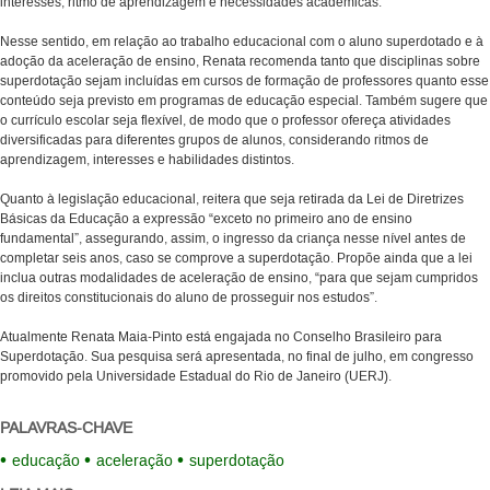
interesses, ritmo de aprendizagem e necessidades acadêmicas.
Nesse sentido, em relação ao trabalho educacional com o aluno superdotado e à
adoção da aceleração de ensino, Renata recomenda tanto que disciplinas sobre
superdotação sejam incluídas em cursos de formação de professores quanto esse
conteúdo seja previsto em programas de educação especial. Também sugere que
o currículo escolar seja flexível, de modo que o professor ofereça atividades
diversificadas para diferentes grupos de alunos, considerando ritmos de
aprendizagem, interesses e habilidades distintos.
Quanto à legislação educacional, reitera que seja retirada da Lei de Diretrizes
Básicas da Educação a expressão “exceto no primeiro ano de ensino
fundamental”, assegurando, assim, o ingresso da criança nesse nível antes de
completar seis anos, caso se comprove a superdotação. Propõe ainda que a lei
inclua outras modalidades de aceleração de ensino, “para que sejam cumpridos
os direitos constitucionais do aluno de prosseguir nos estudos”.
Atualmente Renata Maia-Pinto está engajada no Conselho Brasileiro para
Superdotação. Sua pesquisa será apresentada, no final de julho, em congresso
promovido pela Universidade Estadual do Rio de Janeiro (UERJ).
PALAVRAS-CHAVE
educação
aceleração
superdotação