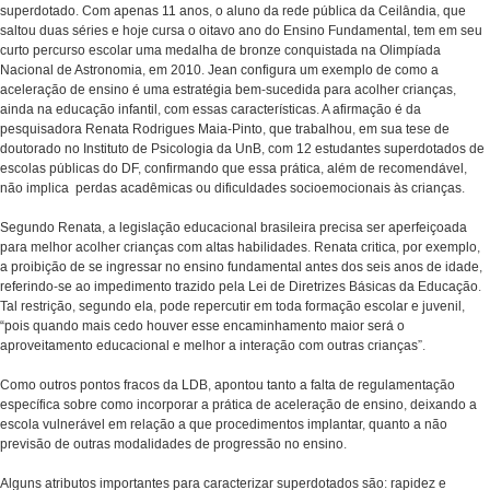
superdotado. Com apenas 11 anos, o aluno da rede pública da Ceilândia, que
saltou duas séries e hoje cursa o oitavo ano do Ensino Fundamental, tem em seu
curto percurso escolar uma medalha de bronze conquistada na Olimpíada
Nacional de Astronomia, em 2010. Jean configura um exemplo de como a
aceleração de ensino é uma estratégia bem-sucedida para acolher crianças,
ainda na educação infantil, com essas características. A afirmação é da
pesquisadora Renata Rodrigues Maia-Pinto, que trabalhou, em sua tese de
doutorado no Instituto de Psicologia da UnB, com 12 estudantes superdotados de
escolas públicas do DF, confirmando que essa prática, além de recomendável,
não implica perdas acadêmicas ou dificuldades socioemocionais às crianças.
Segundo Renata, a legislação educacional brasileira precisa ser aperfeiçoada
para melhor acolher crianças com altas habilidades. Renata critica, por exemplo,
a proibição de se ingressar no ensino fundamental antes dos seis anos de idade,
referindo-se ao impedimento trazido pela Lei de Diretrizes Básicas da Educação.
Tal restrição, segundo ela, pode repercutir em toda formação escolar e juvenil,
“pois quando mais cedo houver esse encaminhamento maior será o
aproveitamento educacional e melhor a interação com outras crianças”.
Como outros pontos fracos da LDB, apontou tanto a falta de regulamentação
específica sobre como incorporar a prática de aceleração de ensino, deixando a
escola vulnerável em relação a que procedimentos implantar, quanto a não
previsão de outras modalidades de progressão no ensino.
Alguns atributos importantes para caracterizar superdotados são: rapidez e