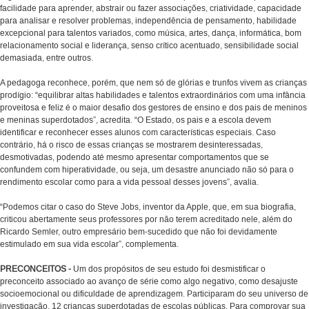
facilidade para aprender, abstrair ou fazer associações, criatividade, capacidade
para analisar e resolver problemas, independência de pensamento, habilidade
excepcional para talentos variados, como música, artes, dança, informática, bom
relacionamento social e liderança, senso crítico acentuado, sensibilidade social
demasiada, entre outros.
A pedagoga reconhece, porém, que nem só de glórias e trunfos vivem as crianças
prodígio: “equilibrar altas habilidades e talentos extraordinários com uma infância
proveitosa e feliz é o maior desafio dos gestores de ensino e dos pais de meninos
e meninas superdotados”, acredita. “O Estado, os pais e a escola devem
identificar e reconhecer esses alunos com características especiais. Caso
contrário, há o risco de essas crianças se mostrarem desinteressadas,
desmotivadas, podendo até mesmo apresentar comportamentos que se
confundem com hiperatividade, ou seja, um desastre anunciado não só para o
rendimento escolar como para a vida pessoal desses jovens”, avalia.
“Podemos citar o caso do Steve Jobs, inventor da Apple, que, em sua biografia,
criticou abertamente seus professores por não terem acreditado nele, além do
Ricardo Semler, outro empresário bem-sucedido que não foi devidamente
estimulado em sua vida escolar”, complementa.
PRECONCEITOS -
Um dos propósitos de seu estudo foi desmistificar o
preconceito associado ao avanço de série como algo negativo, como desajuste
socioemocional ou dificuldade de aprendizagem. Participaram do seu universo de
investigação, 12 crianças superdotadas de escolas públicas. Para comprovar sua