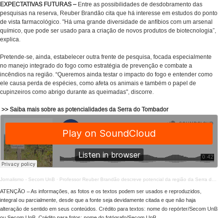
EXPECTATIVAS FUTURAS –
Entre as possibilidades de desdobramento das
pesquisas na reserva, Reuber Brandão cita que há interesse em estudos do ponto
de vista farmacológico. "Há uma grande diversidade de anfíbios com um arsenal
químico, que pode ser usado para a criação de novos produtos de biotecnologia”,
explica.
Pretende-se, ainda, estabelecer outra frente de pesquisa, focada especialmente
no manejo integrado do fogo como estratégia de prevenção e combate a
incêndios na região. “Queremos ainda testar o impacto do fogo e entender como
ele causa perda de espécies, como afeta os animais e também o papel de
cupinzeiros como abrigo durante as queimadas", discorre.
>> Saiba mais sobre as potencialidades da Serra do Tombador
Jornalismo - Secom UnB
·
Professor Reuber Brandão descreve potencial da região da Serra do Tombador
ATENÇÃO – As informações, as fotos e os textos podem ser usados e reproduzidos,
integral ou parcialmente, desde que a fonte seja devidamente citada e que não haja
alteração de sentido em seus conteúdos. Crédito para textos: nome do repórter/Secom UnB
ou Secom UnB. Crédito para fotos: nome do fotógrafo/Secom UnB.