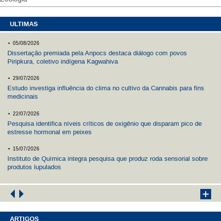
ULTIMAS
.
05/08/2026
Dissertação premiada pela Anpocs destaca diálogo com povos
Piripkura, coletivo indígena Kagwahiva
.
29/07/2026
Estudo investiga influência do clima no cultivo da Cannabis para fins
medicinais
.
22/07/2026
Pesquisa identifica níveis críticos de oxigênio que disparam pico de
estresse hormonal em peixes
.
15/07/2026
Instituto de Química integra pesquisa que produz roda sensorial sobre
produtos lupulados
ARTIGOS