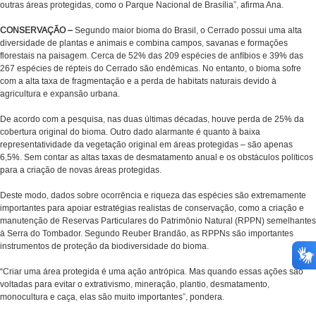
outras áreas protegidas, como o Parque Nacional de Brasília”, afirma Ana.
CONSERVAÇÃO –
Segundo maior bioma do Brasil, o Cerrado possui uma alta
diversidade de plantas e animais e combina campos, savanas e formações
florestais na paisagem. Cerca de 52% das 209 espécies de anfíbios e 39% das
267 espécies de répteis do Cerrado são endêmicas. No entanto, o bioma sofre
com a alta taxa de fragmentação e a perda de habitats naturais devido à
agricultura e expansão urbana.
De acordo com a pesquisa, nas duas últimas décadas, houve perda de 25% da
cobertura original do bioma. Outro dado alarmante é quanto à baixa
representatividade da vegetação original em áreas protegidas – são apenas
6,5%. Sem contar as altas taxas de desmatamento anual e os obstáculos políticos
para a criação de novas áreas protegidas.
Deste modo, dados sobre ocorrência e riqueza das espécies são extremamente
importantes para apoiar estratégias realistas de conservação, como a criação e
manutenção de Reservas Particulares do Patrimônio Natural (RPPN) semelhantes
à Serra do Tombador. Segundo Reuber Brandão, as RPPNs são importantes
instrumentos de proteção da biodiversidade do bioma.
“Criar uma área protegida é uma ação antrópica. Mas quando essas ações são
voltadas para evitar o extrativismo, mineração, plantio, desmatamento,
monocultura e caça, elas são muito importantes”, pondera.