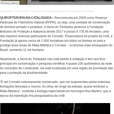
Jornalismo - Secom UnB
·
Esforço de conservação garante proteção de animais
QUIROPTEROFAUNA CATALOGADA –
Reconhecida em 2009 como Reserva
Particular do Patrimônio Natural (RPPN), ou seja, uma unidade de conservação
de domínio privado e perpétuo, a Serra do Tombador pertence à Fundação
Boticário de Proteção à Natureza desde 2017 e possui 8.730,45 hectares, uma
das maiores reservas particulares do Cerrado. Financiadora do projeto da UnB, a
Fundação já apoiou cerca de 1.600 iniciativas em todos os biomas no país e
protege duas áreas de Mata Atlântica e Cerrado – os biomas mais ameaçados do
Brasil, somando 11 mil hectares.
Atualmente, a Serra do Tombador não está aberta à visitação e tem seu foco
principal em conservação e pesquisa científica. A quase 100 quilômetros da sede
do município de Cavalcante, ela está localizada em uma região de prioridade alta
para a proteção da biodiversidade.
“É um Cerrado extremamente conservado, que me surpreendeu pelas extensas
formações florestais e morros. Ao olhar de longe da estrada, quase lembram a
Mata Atlântica”, comenta a bióloga especialista em morcegos Ana Martins, que à
época da expedição era pesquisadora da UnB.