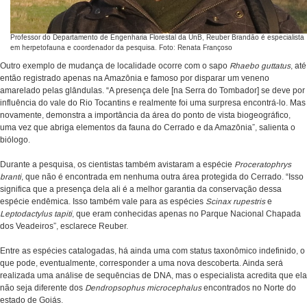
Professor do Departamento de Engenharia Florestal da UnB, Reuber Brandão é especialista
em herpetofauna e coordenador da pesquisa. Foto: Renata Françoso
Outro exemplo de mudança de localidade ocorre com o sapo
Rhaebo guttatus
, até
então registrado apenas na Amazônia e famoso por disparar um veneno
amarelado pelas glândulas. “A presença dele [na Serra do Tombador] se deve por
influência do vale do Rio Tocantins e realmente foi uma surpresa encontrá-lo. Mas
novamente, demonstra a importância da área do ponto de vista biogeográfico,
uma vez que abriga elementos da fauna do Cerrado e da Amazônia”, salienta o
biólogo.
Durante a pesquisa, os cientistas também avistaram a espécie
Proceratophrys
branti
, que não é encontrada em nenhuma outra área protegida do Cerrado. “Isso
significa que a presença dela ali é a melhor garantia da conservação dessa
espécie endêmica. Isso também vale para as espécies
Scinax rupestris
e
Leptodactylus tapiti
, que eram conhecidas apenas no Parque Nacional Chapada
dos Veadeiros”, esclarece Reuber.
Entre as espécies catalogadas, há ainda uma com status taxonômico indefinido, o
que pode, eventualmente, corresponder a uma nova descoberta. Ainda será
realizada uma análise de sequências de DNA, mas o especialista acredita que ela
não seja diferente dos
Dendropsophus microcephalus
encontrados no Norte do
estado de Goiás.