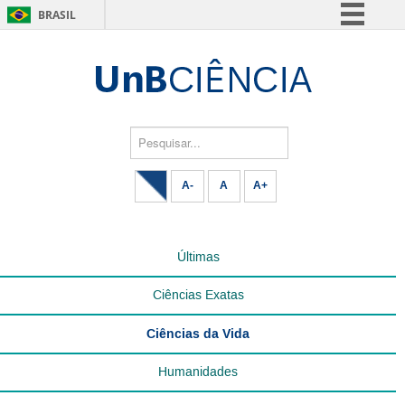
BRASIL
Simplifique!
Comunica BR
Participe
Acesso à informação
Pesquisar...
Legislação
A-
A
A+
Canais
Últimas
Ciências Exatas
Ciências da Vida
Humanidades