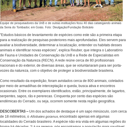
Equipe de pesquisadores da UnB e de outras instituições ficou 40 dias catalogando animais
da Serra do Tombador, em Goiás. Foto: Divulgação/Fundação Boticário
"Estudos básicos de levantamento de espécies como este são a primeira etapa
para a realização de pesquisas posteriores mais aprofundadas. Eles servem para
avaliar a biodiversidade, determinar a localização, entender os habitats desses
animais e identificar novas espécies”, explica Reuber, que integra o Laboratório
de Fauna e Unidades de Conservação da UnB e a Rede de Especialistas em
Conservação da Natureza (RECN). A rede reúne cerca de 80 profissionais
nacionais e do exterior, de diversas áreas, que se voluntariaram para ser porta-
vozes da natureza, com o objetivo de proteger a biodiversidade brasileira.
Como resultado da expedição, foram avistados cerca de 800 animais, coletados
por meio de armadilhas de interceptação e queda, busca ativa e encontros
ocasionais. Entre os exemplares identificados, estão, principalmente, de lagartos,
serpentes, sapos, rãs e pererecas. Cinquenta por cento das espécies são
endêmicas do Cerrado, ou seja, ocorrem somente nesta região geográfica.
DESCOBERTAS –
Um dos achados de destaque é um sapo minúsculo, com cerca
de 18 milímetros, o
Allobates goianus
, encontrado apenas em algumas
localidades do Cerrado brasileiro. A espécie não era vista em algumas regiões do
bioma há décadas. “Lá na reserva, nós encontramos a população mais saudável