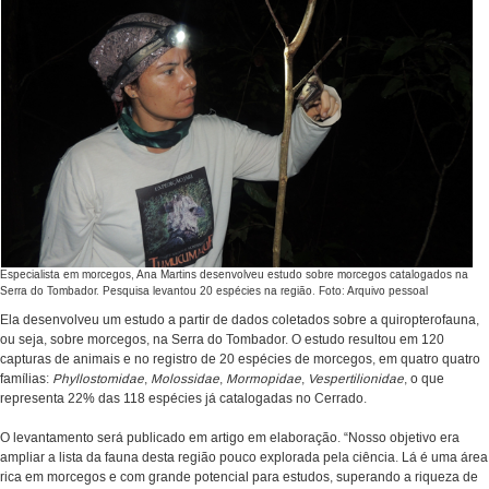
Especialista em morcegos, Ana Martins desenvolveu estudo sobre morcegos catalogados na
Serra do Tombador. Pesquisa levantou 20 espécies na região. Foto: Arquivo pessoal
Ela desenvolveu um estudo a partir de dados coletados sobre a quiropterofauna,
ou seja, sobre morcegos, na Serra do Tombador. O estudo resultou em 120
capturas de animais e no registro de 20 espécies de morcegos, em quatro quatro
famílias:
Phyllostomidae
,
Molossidae
,
Mormopidae
,
Vespertilionidae
, o que
representa 22% das 118 espécies já catalogadas no Cerrado.
O levantamento será publicado em artigo em elaboração. “Nosso objetivo era
ampliar a lista da fauna desta região pouco explorada pela ciência. Lá é uma área
rica em morcegos e com grande potencial para estudos, superando a riqueza de