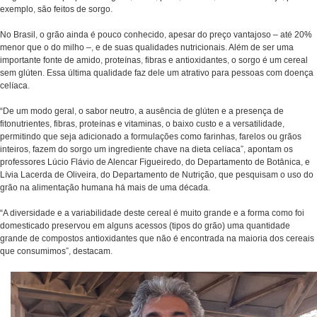
exemplo, são feitos de sorgo.
No Brasil, o grão ainda é pouco conhecido, apesar do preço vantajoso – até 20%
menor que o do milho –, e de suas qualidades nutricionais. Além de ser uma
importante fonte de amido, proteínas, fibras e antioxidantes, o sorgo é um cereal
sem glúten. Essa última qualidade faz dele um atrativo para pessoas com doença
celíaca.
“De um modo geral, o sabor neutro, a ausência de glúten e a presença de
fitonutrientes, fibras, proteínas e vitaminas, o baixo custo e a versatilidade,
permitindo que seja adicionado a formulações como farinhas, farelos ou grãos
inteiros, fazem do sorgo um ingrediente chave na dieta celíaca”, apontam os
professores Lúcio Flávio de Alencar Figueiredo, do Departamento de Botânica, e
Lívia Lacerda de Oliveira, do Departamento de Nutrição, que pesquisam o uso do
grão na alimentação humana há mais de uma década.
“A diversidade e a variabilidade deste cereal é muito grande e a forma como foi
domesticado preservou em alguns acessos (tipos do grão) uma quantidade
grande de compostos antioxidantes que não é encontrada na maioria dos cereais
que consumimos”, destacam.