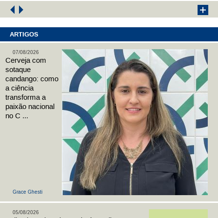
ARTIGOS
07/08/2026
Cerveja com
sotaque
candango: como
a ciência
transforma a
paixão nacional
no C ...
Grace Ghesti
05/08/2026