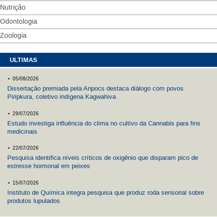
Nutrição
Odontologia
Zoologia
ULTIMAS
.
05/08/2026
Dissertação premiada pela Anpocs destaca diálogo com povos
Piripkura, coletivo indígena Kagwahiva
.
29/07/2026
Estudo investiga influência do clima no cultivo da Cannabis para fins
medicinais
.
22/07/2026
Pesquisa identifica níveis críticos de oxigênio que disparam pico de
estresse hormonal em peixes
.
15/07/2026
Instituto de Química integra pesquisa que produz roda sensorial sobre
produtos lupulados