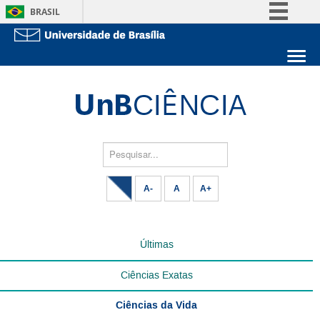
BRASIL
Simplifique!
Comunica BR
Sobre a UnB
Participe
Unidades acadêmicas
Acesso à informação
Estude na UnB
Graduação
Legislação
Pós-Graduação
Administração
Pesquisar...
Canais
Servidor
A-
A
A+
Últimas
Ciências Exatas
Ciências da Vida