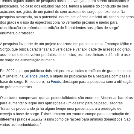
“Temos alguns dados de pesquisa básica e avançada para serem analisados e
publicados. No caso dos estudos básicos, temos a análise do conteúdo de seis
açúcares nos grãos de um painel de cem acessos de sorgo, por exemplo. Na
pesquisa avançada, há o potencial uso de inteligência artificial utilizando imagens
dos grãos e o uso da espectroscopia no vermelho próximo e médio para
classificação taxonômica e predição de fitonutrientes nos grãos de sorgo”,
enumera o professor.
A pesquisa faz parte de um projeto realizado em parceria com a Embrapa Milho e
Sorgo, que busca caracterizar a diversidade e variabilidade de acessos do grão,
assim como desenvolver produtos alimentícios, estudos clínicos e difundir o uso
do sorgo na alimentação humana.
Em 2022, o grupo publicou dois artigos em veículos científicos de grande impacto.
Em janeiro, na
Science Direct
, o objeto da publicação foi a pesquisa com pães a
base de sorgo. Em outubro, na
Foods
, destaque para a pesquisa com a utilização
do grão em massas.
Os estudos comprovam que as potencialidades são enormes. Vencer as barreiras
para aumentar o leque das aplicações é um desafio para os pesquisadores.
“Estamos procurando já há algum tempo uma parceria para a produção de
cerveja a base de sorgo. Existe também um enorme campo para a produção de
diferentes pratos e
snacks
, assim como de rações para animais domésticos. São
várias as oportunidades.”