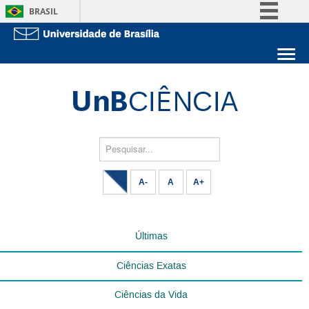
BRASIL
Simplifique!
Comunica BR
Sobre a UnB
Participe
Unidades acadêmicas
Acesso à informação
Estude na UnB
Graduação
Legislação
Pós-Graduação
Administração
Pesquisar...
Canais
Servidor
A-
A
A+
Últimas
Ciências Exatas
Ciências da Vida