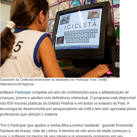
Estudante da Ceilândia desenvolve as atividades do Participar. Foto: Emília
Silberstein/UnB Agência
software
Participar
completa um ano de contribuições para a alfabetização de
crianças, jovens e adultos com deficiência intelectual. O programa está disponível
nas 650 escolas públicas do Distrito Federal e em todos os estados do País. A
tecnologia foi desenvolvida por pesquisadores da UnB e tem sido aprovada pelos
professores que utilizam o sistema.
“Foi o Participar que ajudou a minha filha a evoluir bastante”, garante Rosineide
Santana de Araújo, mãe de Letícia. A menina de oito anos de idade começou a
usar o software há menos de seis meses e já apresenta progresso em seu