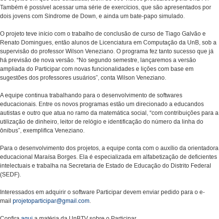
Também é possível acessar uma série de exercícios, que são apresentados por
dois jovens com Síndrome de Down, e ainda um bate-papo simulado.
O projeto teve início com o trabalho de conclusão de curso de Tiago Galvão e
Renato Domingues, então alunos de Licenciatura em Computação da UnB, sob a
supervisão do professor Wilson Veneziano. O programa fez tanto sucesso que já
há previsão de nova versão. “No segundo semestre, lançaremos a versão
ampliada do Participar com novas funcionalidades e lições com base em
sugestões dos professores usuários”, conta Wilson Veneziano.
A equipe continua trabalhando para o desenvolvimento de softwares
educacionais. Entre os novos programas estão um direcionado a educandos
autistas e outro que atua no ramo da matemática social, “com contribuições para a
utilização de dinheiro, leitor de relógio e identificação do número da linha do
ônibus”, exemplifica Veneziano.
Para o desenvolvimento dos projetos, a equipe conta com o auxílio da orientadora
educacional Maraísa Borges. Ela é especializada em alfabetização de deficientes
intelectuais e trabalha na Secretaria de Estado de Educação do Distrito Federal
(SEDF).
Interessados em adquirir o software Participar devem enviar pedido para o e-
mail
projetoparticipar@gmail.com
.
Confira
aqui
a matéria da UnBTV sobre o Participar.