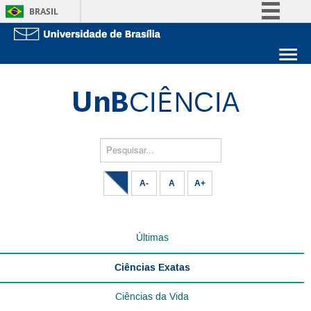
BRASIL
Simplifique!
Comunica BR
Sobre a UnB
Participe
Unidades acadêmicas
Acesso à informação
Estude na UnB
Graduação
Legislação
Pós-Graduação
Administração
Pesquisar...
Canais
Servidor
A-
A
A+
Últimas
Ciências Exatas
Ciências da Vida