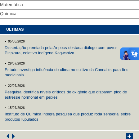
Matemática
Química
ULTIMAS
.
05/08/2026
Dissertação premiada pela Anpocs destaca diálogo com povos
Piripkura, coletivo indígena Kagwahiva
.
29/07/2026
Estudo investiga influência do clima no cultivo da Cannabis para fins
medicinais
.
22/07/2026
Pesquisa identifica níveis críticos de oxigênio que disparam pico de
estresse hormonal em peixes
.
15/07/2026
Instituto de Química integra pesquisa que produz roda sensorial sobre
produtos lupulados