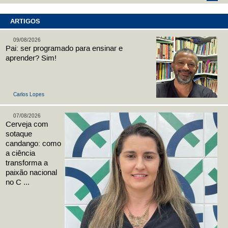
ARTIGOS
09/08/2026
Pai: ser programado para ensinar e
aprender? Sim!
Carlos Lopes
07/08/2026
Cerveja com
sotaque
candango: como
a ciência
transforma a
paixão nacional
no C ...