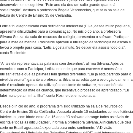
desenvolvimento cognitivo. “Este ano ela deu um salto grande quanto à
socialização”, destaca a professora Ângela Vasconcelos, que atua na sala de
leitura do Centro de Ensino 35 de Ceilândia.
Letícia foi diagnosticada com deficiência intelectual (DI) e, desde muito pequena,
apresenta dificuldades para a comunicação. No início do ano, a professora
Silvana Souza, da sala de recursos do colégio, apresentou o software Participar
para a mãe da menina. Rosineide aprovou a utilização da tecnologia na escola e
levou o projeto para casa. “Letícia gosta muito. Se deixar ela assiste todo dia”,
conta Rosineide.
“Antes ela representava as palavras com desenhos”, afirma Silvana. Após os
exercícios com o Participar, Letícia entende que para escrever é necessário
utilizar letras e que as palavras tem grafias diferentes. “Ela já está partindo para o
nível da escrita”, garante a professora. Silvana acredita que a evolução da menina
não é resultado apenas da utilização constante do software, mas também da
determinação da mãe da criança, que incentiva o processo de aprendizado. “Eu
lutei muito pela minha filha”, conta Rosineide, emocionada.
Desde o início do ano, o programa tem sido utilizado na sala de recursos do
Centro de Ensino 35 da Ceilândia. A escola atende 18 estudantes com deficiência
intelectual, com idade entre 8 e 15 anos. “O software abrange todos os níveis de
escrita e todas as dificuldades”, informa a professora Silvana. A iniciativa que deu
certo no Brasil agora será exportada para outro continente. "A Divisão