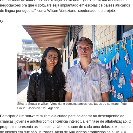
Educacional do Ministério das Relações Exteriores (MRE) está intermediando as
negociações pra que o software seja implantado em escolas de países africanos
de língua portuguesa", conta Wilson Veneziano, coodenador do projeto.
O
Silvana Souza e Wilson Veneziano comemoram os resultados do software. Foto:
Emília Silberstein/UnB Agência
Participar é um software multimídia criado para colaborar no desempenho de
crianças, jovens e adultos com deficiência intelectual em fase de alfabetização. O
programa apresenta as letras do alfabeto, o som de cada uma delas e exemplos
de objetos em que são utilizadas, além de 600 vídeos produzidos pela UnBTV.