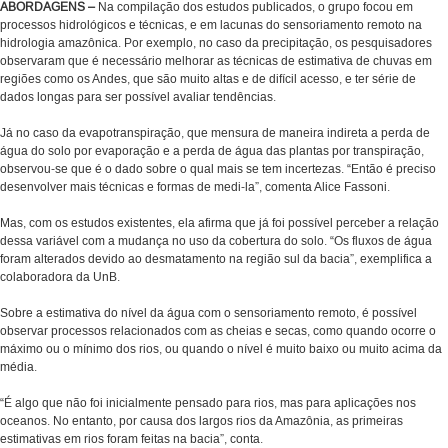
ABORDAGENS –
Na compilação dos estudos publicados, o grupo focou em
processos hidrológicos e técnicas, e em lacunas do sensoriamento remoto na
hidrologia amazônica. Por exemplo, no caso da precipitação, os pesquisadores
observaram que é necessário melhorar as técnicas de estimativa de chuvas em
regiões como os Andes, que são muito altas e de difícil acesso, e ter série de
dados longas para ser possível avaliar tendências.
Já no caso da evapotranspiração, que mensura de maneira indireta a perda de
água do solo por evaporação e a perda de água das plantas por transpiração,
observou-se que é o dado sobre o qual mais se tem incertezas. “Então é preciso
desenvolver mais técnicas e formas de medi-la”, comenta Alice Fassoni.
Mas, com os estudos existentes, ela afirma que já foi possível perceber a relação
dessa variável com a mudança no uso da cobertura do solo. “Os fluxos de água
foram alterados devido ao desmatamento na região sul da bacia”, exemplifica a
colaboradora da UnB.
Sobre a estimativa do nível da água com o sensoriamento remoto, é possível
observar processos relacionados com as cheias e secas, como quando ocorre o
máximo ou o mínimo dos rios, ou quando o nível é muito baixo ou muito acima da
média.
“É algo que não foi inicialmente pensado para rios, mas para aplicações nos
oceanos. No entanto, por causa dos largos rios da Amazônia, as primeiras
estimativas em rios foram feitas na bacia”, conta.