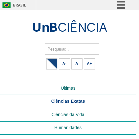
BRASIL
Simplifique!
Comunica BR
Participe
Acesso à informação
Pesquisar...
Legislação
A-
A
A+
Canais
Últimas
Ciências Exatas
Ciências da Vida
Humanidades