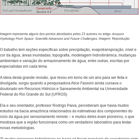
Imagem representa alguns dos pontos abordados pelos 23 autores no artigo
Amazon
Hydrology From Space: Scientific Advances and Future Challenges.
Imagem: Reprodução
O trabalho tem seções específicas sobre precipitação, evapotranspiração, nível e
cor da água, áreas inundadas, topografia, modelagem hidrodinâmica, mudanças
ambientais e variação do armazenamento de água, entre outras, escritas por
especialistas em cada tema.
A ideia desta grande revisão, que levou em torno de um ano para ser feita e
divulgada, surgiu quando a pesquisadora Alice Fassoni ainda cursava o
doutorado em Recursos Hídricos e Saneamento Ambiental na Universidade
Federal do Rio Grande do Sul (UFRGS).
Ela e seu orientador, professor Rodrigo Paiva, perceberam que havia muitos
estudos na bacia amazônica relacionados às estimativas dos componentes do
ciclo da água por sensoriamento remoto – e muitos deles eram pioneiros, o que
mostrava que a região funcionava como um verdadeiro laboratório para testar
novas metodologias.