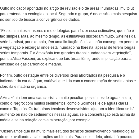
Outro indicador apontado no artigo de revisão é o de áreas inundadas, muito útil
para entender a ecologia do local. Segundo o grupo, é necessário mais pesquisa
no sentido de buscar a convergência de dados.
“Existem muitos sensores e metodologias para fazer essa estimativa, que não é
tão simples. Mas, ao mesmo tempo, as estimativas discordam muito. Satélites da
série Landsat, por exemplo, têm uma limitação técnica – não conseguem penetrar
a vegetação e enxergar onde está inundado na floresta, apesar de terem longas
séries temporais. E a Amazônia tem grandes áreas inundadas em vegetação”,
pontua Alice Fassoni, ao explicar que tais áreas têm grande implicação para a
emissão de gás carbônico e metano.
Por fim, outro destaque entre os diversos itens abordados na pesquisa é o
indicador da cor da água, variável que lida com a concentração de sedimentos e
clorofila e matéria orgânica.
A Amazônia tem uma característica muito peculiar: possui rios de água escura,
como o Negro; com muitos sedimentos, como o Solimões; e de águas claras,
como o Tapajós. Os trabalhos técnicos desenvolvidos ajudam a identificar se há
aumento ou não de sedimentos nessas águas, se a concentração está acima da
média e se há relação com a mineração, por exemplo.
“Observamos que há muito mais estudos técnicos desenvolvendo metodologias
do que avaliando as alterações ambientais. Para se ter ideia, ainda há poucos