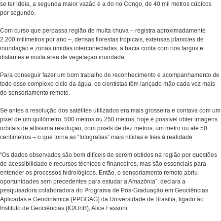
se ter ideia, a segunda maior vazão é a do rio Congo, de 40 mil metros cúbicos
por segundo.
Com curso que perpassa região de muita chuva – registra aproximadamente
2.200 milímetros por ano –, densas florestas tropicais, extensas planícies de
inundação e zonas úmidas interconectadas, a bacia conta com rios largos e
distantes e muita área de vegetação inundada.
Para conseguir fazer um bom trabalho de reconhecimento e acompanhamento de
todo esse complexo ciclo da água, os cientistas têm lançado mão cada vez mais
do sensoriamento remoto.
Se antes a resolução dos satélites utilizados era mais grosseira e contava com um
pixel de um quilômetro, 500 metros ou 250 metros, hoje é possível obter imagens
orbitais de altíssima resolução, com pixels de dez metros, um metro ou até 50
centímetros – o que torna as “fotografias” mais nítidas e fiéis à realidade.
“Os dados observados são bem difíceis de serem obtidos na região por questões
de acessibilidade e recursos técnicos e financeiros, mas são essenciais para
entender os processos hidrológicos. Então, o sensoriamento remoto abriu
oportunidades sem precedentes para estudar a Amazônia”, declara a
pesquisadora colaboradora do Programa de Pós-Graduação em Geociências
Aplicadas e Geodinâmica (PPGGAG) da Universidade de Brasília, ligado ao
Instituto de Geociências (IG/UnB), Alice Fassoni.