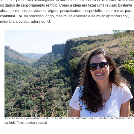
“E muitos processos hidrológicos na bacia só foram possíveis de caracterizar com
os dados de sensoriamento remoto. Como a ideia era fazer uma revisão bastante
abrangente, nós convidamos alguns pesquisadores especialistas nos temas para
contribuir. Foi um processo longo, mas muito divertido e de muito aprendizado”,
relembra a colaboradora do IG.
Alice Fassoni é pesquisadora do IRD e atua como colaboradora no Instituto de Geociências
da UnB. Foto: arquivo pessoal