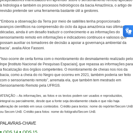
pesquisadores interessados em aprender sobre o sensoriamento remoto aplicado
à hidrologia e também os processos hidrológicos da bacia Amazônica, o artigo de
revisão pretende ser uma ferramenta bastante útil a gestores.
“Embora a observação da Terra por meio de satélites tenha proporcionado
avanços científicos na compreensão do ciclo da água amazônica nas últimas
décadas, ainda é um desafio traduzir o conhecimento e as informações do
sensoriamento remoto em informações e indicadores contínuos e valiosos que
possam auxiliar os tomadores de decisão a apoiar a governança ambiental da
bacia”, avalia Alice Fassoni.
“Isso ocorre de certa forma com o monitoramento do desmatamento realizado pelo
Inpe [Instituto Nacional de Pesquisas Espaciais], que repassa as informações para
a fiscalização dos órgãos competentes. O monitoramento de cheias nos rios da
bacia, como a cheia do rio Negro que ocorreu em 2021, também poderia ser feito
com o sensoriamento remoto”, arremata ela, que também tem mestrado em
Sensoriamento Remoto pela UFRGS.
ATENÇÃO – As informações, as fotos e os textos podem ser usados e reproduzidos,
integral ou parcialmente, desde que a fonte seja devidamente citada e que não haja
alteração de sentido em seus conteúdos. Crédito para textos: nome do repórter/Secom UnB
ou Secom UnB. Crédito para fotos: nome do fotógrafo/Secom UnB.
PALAVRAS-CHAVE
ODS 14
ODS 15