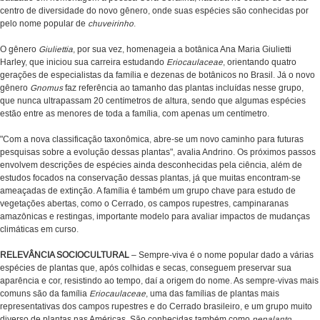
centro de diversidade do novo gênero, onde suas espécies são conhecidas por
pelo nome popular de
chuveirinho
.
O gênero
Giuliettia
, por sua vez, homenageia a botânica Ana Maria Giulietti
Harley, que iniciou sua carreira estudando
Eriocaulaceae
, orientando quatro
gerações de especialistas da família e dezenas de botânicos no Brasil. Já o novo
gênero
Gnomus
faz referência ao tamanho das plantas incluídas nesse grupo,
que nunca ultrapassam 20 centímetros de altura, sendo que algumas espécies
estão entre as menores de toda a família, com apenas um centímetro.
"Com a nova classificação taxonômica, abre-se um novo caminho para futuras
pesquisas sobre a evolução dessas plantas", avalia Andrino. Os próximos passos
envolvem descrições de espécies ainda desconhecidas pela ciência, além de
estudos focados na conservação dessas plantas, já que muitas encontram-se
ameaçadas de extinção. A família é também um grupo chave para estudo de
vegetações abertas, como o Cerrado, os campos rupestres, campinaranas
amazônicas e restingas, importante modelo para avaliar impactos de mudanças
climáticas em curso.
RELEVÂNCIA SOCIOCULTURAL
– Sempre-viva é o nome popular dado a várias
espécies de plantas que, após colhidas e secas, conseguem preservar sua
aparência e cor, resistindo ao tempo, daí a origem do nome. As sempre-vivas mais
comuns são da família
Eriocaulaceae
, uma das famílias de plantas mais
representativas dos campos rupestres e do Cerrado brasileiro, e um grupo muito
diverso de plantas nas Américas. São conhecidas também como
pepalanto
,