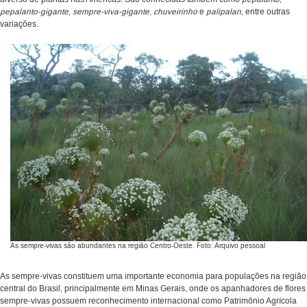
pepalanto-gigante
,
sempre-viva-gigante
,
chuveirinho
e
palipalan
, entre outras
variações.
As sempre-vivas são abundantes na região Centro-Oeste. Foto: Arquivo pessoal
As sempre-vivas constituem uma importante economia para populações na região
central do Brasil, principalmente em Minas Gerais, onde os apanhadores de flores
sempre-vivas possuem reconhecimento internacional como Patrimônio Agrícola