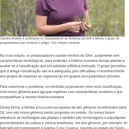
Caroline Andrino é professora no Departamento de Botânica da UnB e liderou o grupo de
pesquisadores que produziu o artigo. Foto: Arquivo pessoal
No novo estudo, os pesquisadores usaram trechos do DNA, juntamente com
características morfológicas, para entender a história evolutiva dessas plantas e
avaliar se a classificação que era adotada refletia a evolução. O grupo percebeu
que a antiga classificação não era adequada, pois dificultava o reconhecimento
dos grupos de espécies ao organizá-las em grupos sem parentesco próximo.
Para solucionar o problema, os cientistas propuseram uma nova classificação,
com novos gêneros para agrupar espécies com características similares e que
compartilham a mesma história evolutiva.
Dessa forma, a família
Eriocaulaceae
passou de dez gêneros reconhecidos para
18, com oito novos gêneros sendo propostos no estudo. Os nomes fazem
referência às morfologias das plantas e também são homenagens a importantes
personalidades da cultura e ciência brasileiras. Um dos gêneros, por exemplo, foi
batizado em homenagem à poetisa Cora Coralina, nascida no estado de Goiás –