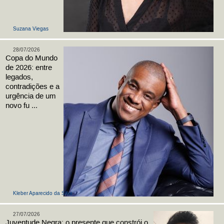
Suzana Viegas
28/07/2026
Copa do Mundo
de 2026: entre
legados,
contradições e a
urgência de um
novo fu ...
Kleber Aparecido da Silva
27/07/2026
Juventude Negra: o presente que constrói o