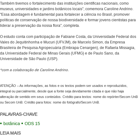
Também tivemos o fortalecimento das instituições científicas nacionais, como
museus, universidades e jardins botânicos locais", comemora Caroline Andrino.
"Essa abordagem é fundamental para fortalecer a ciência no Brasil, promover
políticas de conservação de nossa biodiversidade e formar jovens cientistas para
liderar a preservação da nossa flora", completa.
O estudo conta com participação de Fabiane Costa, da Universidade Federal dos
Vales do Jequitinhonha e Mucuri (UFVJM), de Marcelo Simon, da Empresa
Brasileira de Pesquisa Agropecuária (Embrapa Cenargen), de Rafaela Missagia,
da Universidade Federal de Minas Gerais (UFMG) e de Paulo Sano, da
Universidade de São Paulo (USP).
*com a colaboração de Caroline Andrino.
ATENÇÃO – As informações, as fotos e os textos podem ser usados e reproduzidos,
integral ou parcialmente, desde que a fonte seja devidamente citada e que não haja
alteração de sentido em seus conteúdos. Crédito para textos: nome do repórter/Secom UnB
ou Secom UnB. Crédito para fotos: nome do fotógrafo/Secom UnB.
PALAVRAS-CHAVE
botânica
ODS 15
LEIA MAIS