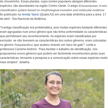
do chuveirinho. Essas plantas, cujos nomes populares abrigam diferentes
espécies, são abundantes na região Centro-Oeste. O artigo
Eriocaulaceae: A new
classification system based on morphological evolution and molecular evidence
foi publicado na
revista Taxon
(Qualis A2) em uma data simbólica para a área: 17
de abril - Dia Nacional da Botânica.
"A antiga classificação era problemática, pois muitas espécies bastante diferentes
eram agrupadas num único gênero que não tinha uniformidade ou características
que permitissem seu reconhecimento. As espécies eram classificadas por
exclusão: se não tivessem as características dos outros gêneros, eram colocadas
no gênero
Paepalanthus
, que acabou virando um 'saco de gato'", conta a
professora Caroline Andrino. "Para facilitar o trabalho de identificação, nós
propusemos novos gêneros que podem ser facilmente reconhecidos pelas suas
características, tornando a pesquisa e a comunicação sobre essas espécies muito
mais simples", detalha.