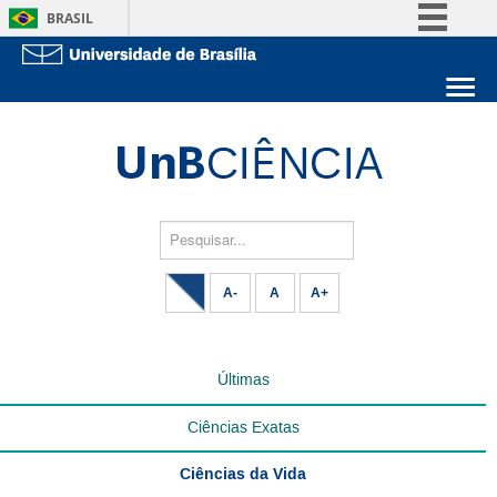
BRASIL
Simplifique!
Comunica BR
Sobre a UnB
Participe
Unidades acadêmicas
Acesso à informação
Estude na UnB
Graduação
Legislação
Pós-Graduação
Administração
Pesquisar...
Canais
Servidor
A-
A
A+
Últimas
Ciências Exatas
Ciências da Vida