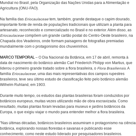
Mundial no Brasil, pela Organização das Nações Unidas para a Alimentação e
Agricultura (ONU-FAO).
Na família das
Eriocaulaceae
tem, também, grande destaque o capim dourado,
importante fonte de renda de populações tradicionais que utilizam a planta para
artesanato, reconhecido e comercializado no Brasil e no exterior. Além disso, as
Eriocaulaceae
compõem um grande cartão postal do Centro-Oeste brasileiro, na
Chapada dos Veadeiros, onde formam paisagens de fotografias premiadas
mundialmente com o protagonismo dos chuveirinhos.
MARCO TEMPORAL
– O Dia Nacional da Botânica, em 17 de abril, remonta à
data de nascimento do botânico alemão Carl Friederich Philipp von Martius, que
liderou o primeiro grande tratado sobre a flora brasileira, o
Flora Brasiliensis
. A
família
Eriocaulaceae
, uma das mais representativas dos campos rupestres
brasileiros, teve seu último estudo de classificação feito pelo botânico alemão
Wilhelm Ruhland, em 1903.
Durante muito tempo, os estudos das plantas brasileiras foram conduzidos por
botânicos europeus, muitas vezes utilizando mão de obra escravizada. Como
resultado, muitas plantas foram levadas para museus e jardins botânicos da
Europa, o que exigiu viajar o mundo para entender melhor a flora brasileira.
"Nas últimas décadas, botânicos brasileiros assumiram o protagonismo na ciência
botânica, explorando nossas florestas e savanas e publicando esse
conhecimento, como neste estudo liderado por pesquisadores brasileiros.