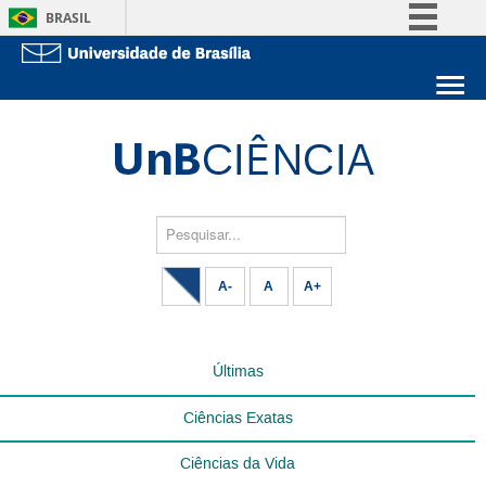
BRASIL
Simplifique!
Comunica BR
Sobre a UnB
Participe
Unidades acadêmicas
Acesso à informação
Estude na UnB
Graduação
Legislação
Pós-Graduação
Administração
Pesquisar...
Canais
Servidor
A-
A
A+
Últimas
Ciências Exatas
Ciências da Vida