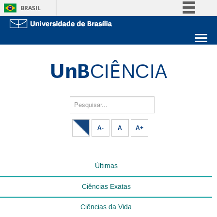
BRASIL
Simplifique!
Comunica BR
Sobre a UnB
Participe
Unidades acadêmicas
Acesso à informação
Estude na UnB
Graduação
Legislação
Pós-Graduação
Administração
Pesquisar...
Canais
Servidor
A-
A
A+
Últimas
Ciências Exatas
Ciências da Vida